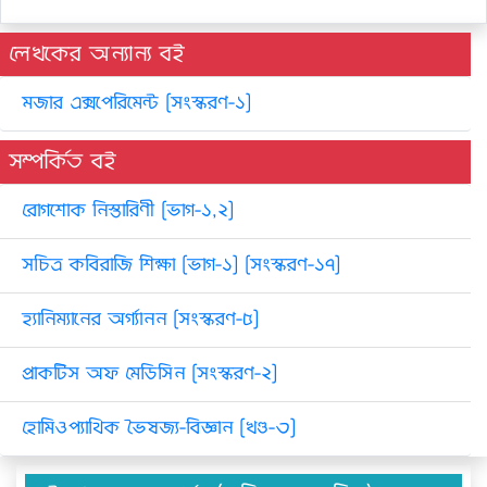
লেখকের অন্যান্য বই
মজার এক্সপেরিমেন্ট [সংস্করণ-১]
সম্পর্কিত বই
রোগশোক নিস্তারিণী [ভাগ-১,২]
সচিত্র কবিরাজি শিক্ষা [ভাগ-১] [সংস্করণ-১৭]
হ্যানিম্যানের অর্গ্যানন [সংস্করণ-৫]
প্রাকটিস অফ মেডিসিন [সংস্করণ-২]
হোমিওপ্যাথিক ভৈষজ্য-বিজ্ঞান [খণ্ড-৩]