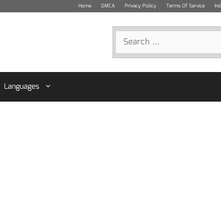
Home
DMCA
Privacy Policy
Terms Of Service
In
Search
for:
Languages