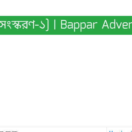
র [সংস্করণ-১] | Bappar Adve