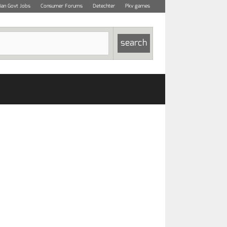
dian Govt Jobs
Consumer Forums
Detechter
Pkv games