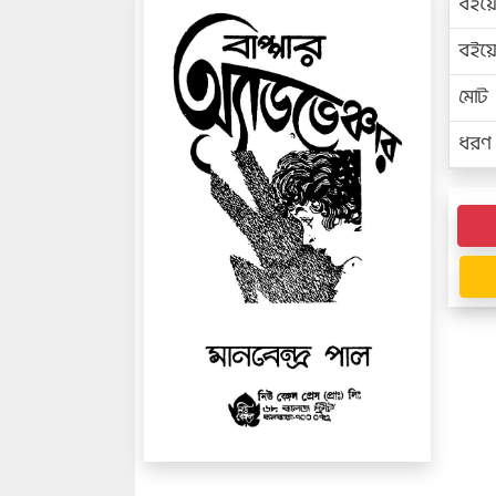
বইয়
বইয
মোট প
ধরণ