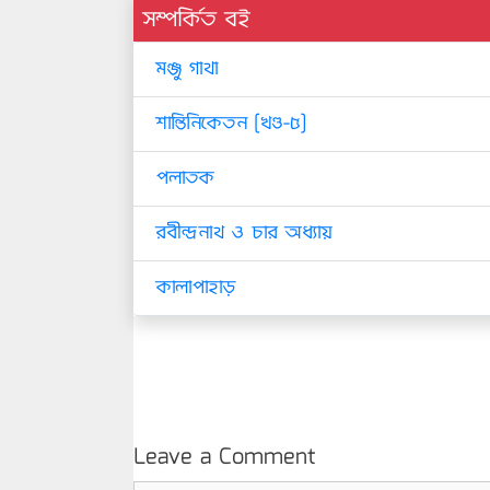
সম্পর্কিত বই
মঞ্জু গাথা
শান্তিনিকেতন [খণ্ড-৫]
পলাতক
রবীন্দ্রনাথ ও চার অধ্যায়
কালাপাহাড়
Leave a Comment