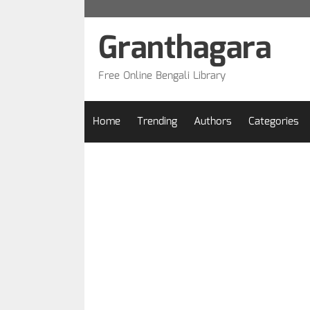
Skip
to
Granthagara
content
Free Online Bengali Library
Home
Trending
Authors
Categories