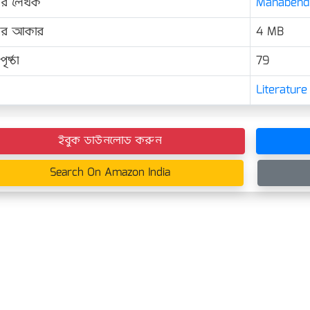
ের লেখক
Manabendra
়ের আকার
4 MB
ৃষ্ঠা
79
Literature
ইবুক ডাউনলোড করুন
Search On Amazon India