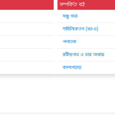
সম্পর্কিত বই
মঞ্জু গাথা
শান্তিনিকেতন [খণ্ড-৫]
পলাতক
রবীন্দ্রনাথ ও চার অধ্যায়
কালাপাহাড়