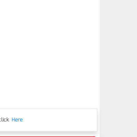
lick
Here