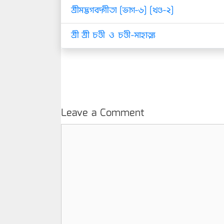
শ্রীমদ্ভগবদ্গীতা [ভাগ-৬] [খণ্ড-২]
শ্রী শ্রী চণ্ডী ও চণ্ডী-মাহাত্ম্য
Leave a Comment
Comment