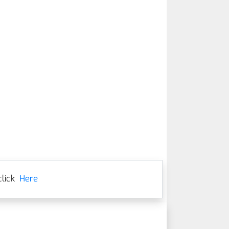
lick
Here