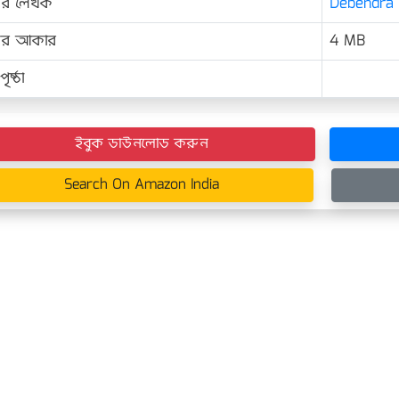
ের লেখক
Debendra B
়ের আকার
4 MB
ৃষ্ঠা
ইবুক ডাউনলোড করুন
Search On Amazon India