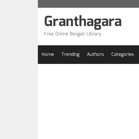
Skip
to
Granthagara
content
Free Online Bengali Library
Home
Trending
Authors
Categories