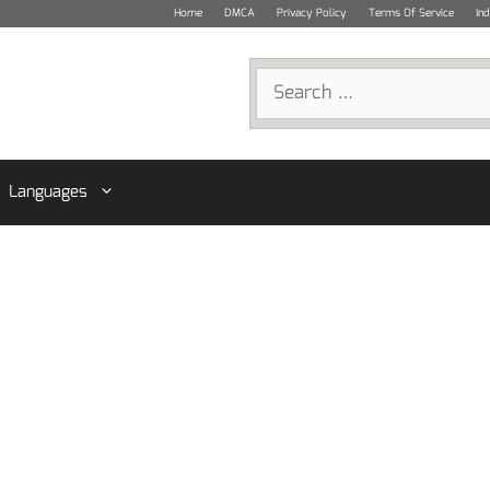
Home
DMCA
Privacy Policy
Terms Of Service
In
Search
for:
Languages