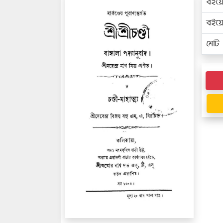
বইয়
বইয
মোট প