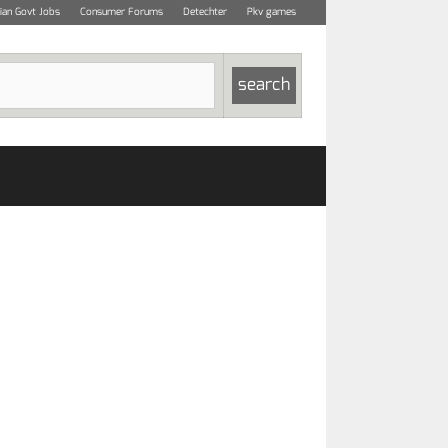
dian Govt Jobs
Consumer Forums
Detechter
Pkv games