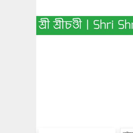
শ্রী শ্রীচণ্ডী | Shri 