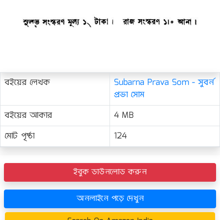
বইয়ের লেখক
Subarna Prava Som - সুবর্ন
প্রভা সোম
বইয়ের আকার
4 MB
মোট পৃষ্ঠা
124
ইবুক ডাউনলোড করুন
অনলাইনে পড়ে দেখুন