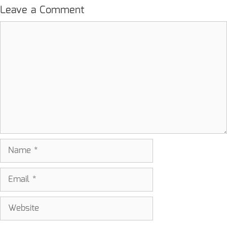
Leave a Comment
Comment
Name
Email
Website