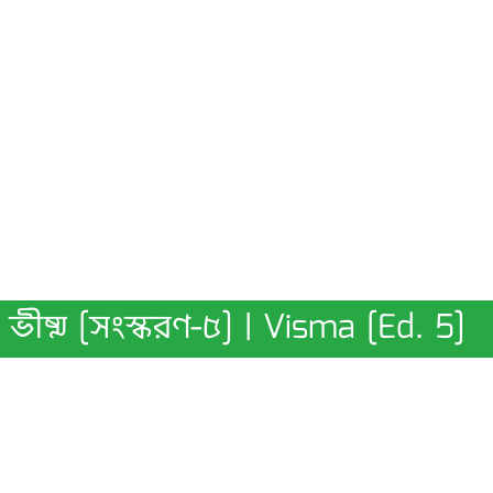
ভীষ্ম [সংস্করণ-৫] | Visma [Ed. 5]