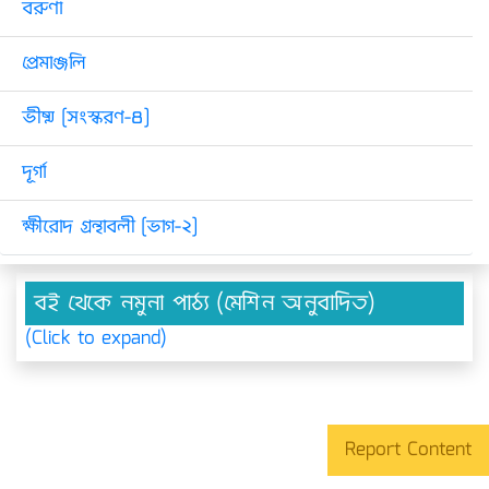
বরুণা
প্রেমাঞ্জলি
ভীষ্ম [সংস্করণ-৪]
দূর্গা
ক্ষীরোদ গ্রন্থাবলী [ভাগ-২]
বই থেকে নমুনা পাঠ্য (মেশিন অনুবাদিত)
(Click to expand)
Report Content