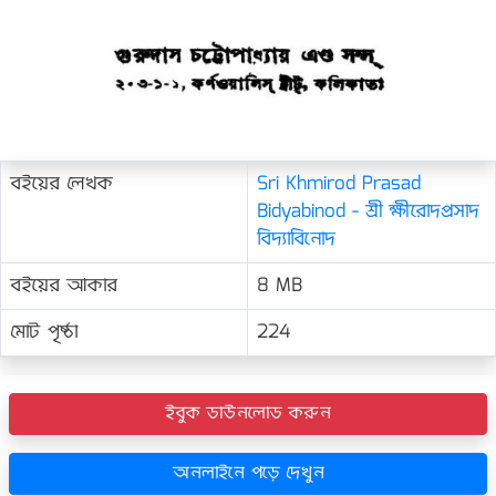
বইয়ের লেখক
Sri Khmirod Prasad
Bidyabinod - শ্রী ক্ষীরোদপ্রসাদ
বিদ্যাবিনোদ
বইয়ের আকার
8 MB
মোট পৃষ্ঠা
224
ইবুক ডাউনলোড করুন
অনলাইনে পড়ে দেখুন