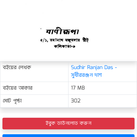
বইয়ের লেখক
Sudhir Ranjan Das -
সুধীররঞ্জন দাশ
বইয়ের আকার
17 MB
মোট পৃষ্ঠা
302
ইবুক ডাউনলোড করুন