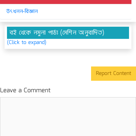
উৎখনন-বিজ্ঞান
বই থেকে নমুনা পাঠ্য (মেশিন অনুবাদিত)
(Click to expand)
Report Content
Leave a Comment
Comment