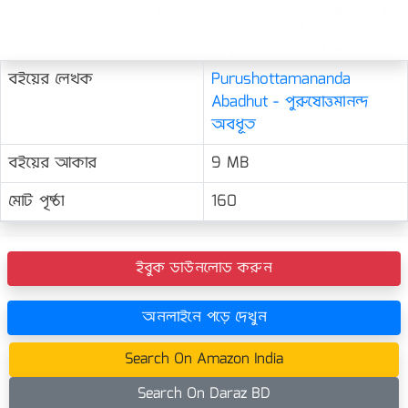
বইয়ের লেখক
Purushottamananda
Abadhut - পুরুষোত্তমানন্দ
অবধূত
বইয়ের আকার
9 MB
মোট পৃষ্ঠা
160
ইবুক ডাউনলোড করুন
অনলাইনে পড়ে দেখুন
Search On Amazon India
Search On Daraz BD