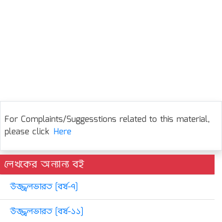
For Complaints/Suggesstions related to this material,
please click
Here
লেখকের অন্যান্য বই
উজ্জ্বলভারত [বর্ষ-৭]
উজ্জ্বলভারত [বর্ষ-১১]