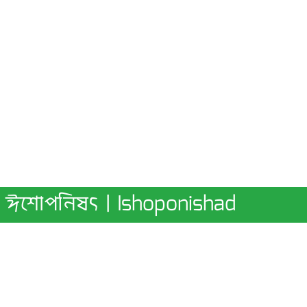
ঈশোপনিষৎ | Ishoponishad