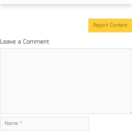
Report Content
Leave a Comment
Comment
Name