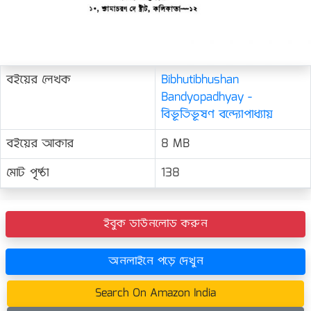
বইয়ের লেখক
Bibhutibhushan
Bandyopadhyay -
বিভূতিভূষণ বন্দ্যোপাধ্যায়
বইয়ের আকার
8 MB
মোট পৃষ্ঠা
138
ইবুক ডাউনলোড করুন
অনলাইনে পড়ে দেখুন
Search On Amazon India