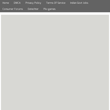
Skip
Home
DMCA
Privacy Policy
Terms Of Service
Indian Govt Jobs
to
Consumer Forums
Detechter
Pkv games
content