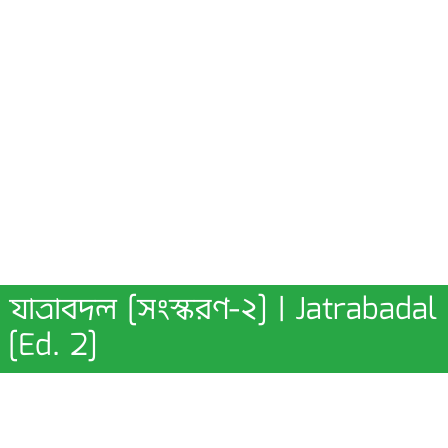
যাত্রাবদল [সংস্করণ-২] | Jatrabadal
[Ed. 2]