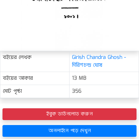
বইয়ের লেখক
Girish Chandra Ghosh -
গিরিশচন্দ্র ঘোষ
বইয়ের আকার
13 MB
মোট পৃষ্ঠা
356
ইবুক ডাউনলোড করুন
অনলাইনে পড়ে দেখুন