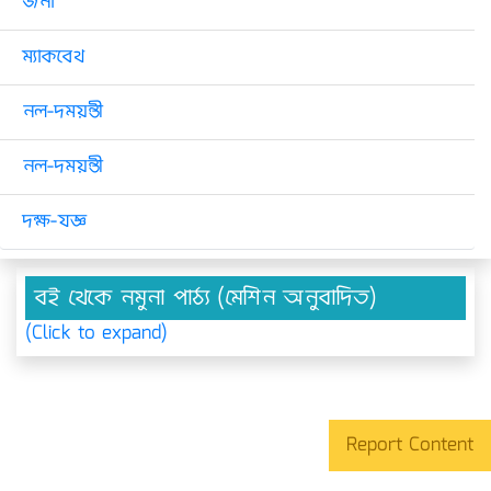
জনা
ম্যাকবেথ
নল-দময়ন্তী
নল-দময়ন্তী
দক্ষ-যজ্ঞ
বই থেকে নমুনা পাঠ্য (মেশিন অনুবাদিত)
(Click to expand)
Report Content