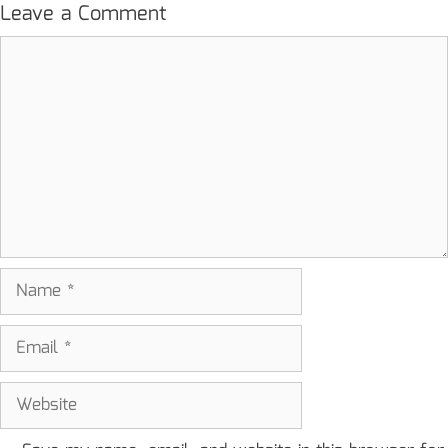
Leave a Comment
Comment
Name
Email
Website