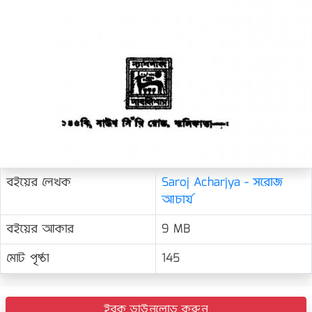
বইয়ের লেখক
Saroj Acharjya - সরোজ
আচার্য
বইয়ের আকার
9 MB
মোট পৃষ্ঠা
145
ইবুক ডাউনলোড করুন