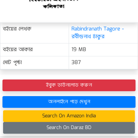
বইয়ের লেখক
Rabindranath Tagore -
রবীন্দ্রনাথ ঠাকুর
বইয়ের আকার
19 MB
মোট পৃষ্ঠা
387
ইবুক ডাউনলোড করুন
অনলাইনে পড়ে দেখুন
Search On Amazon India
Search On Daraz BD