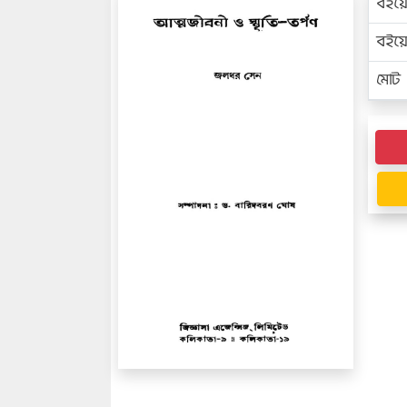
বইয়
বইয
মোট প