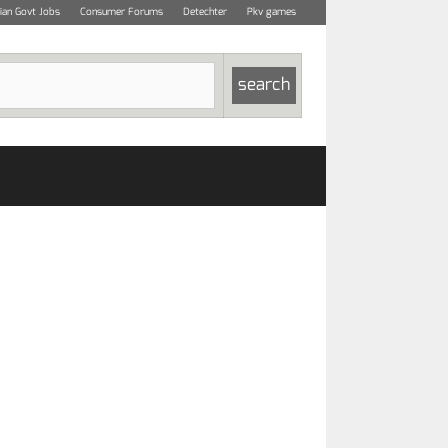
dian Govt Jobs
Consumer Forums
Detechter
Pkv games