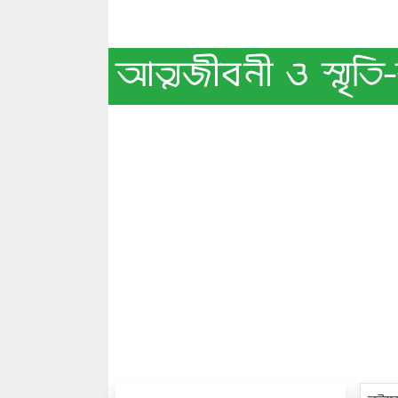
আত্মজীবনী ও স্মৃতি