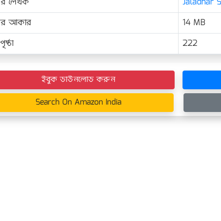
ের লেখক
Jaladhar 
়ের আকার
14 MB
ৃষ্ঠা
222
ইবুক ডাউনলোড করুন
Search On Amazon India