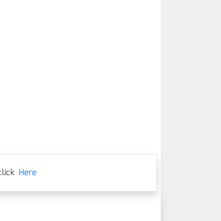
lick
Here