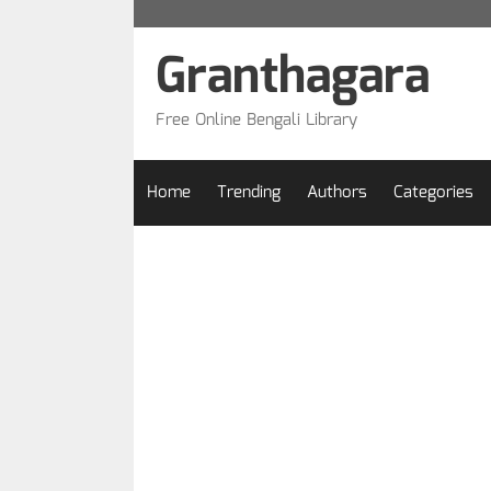
Skip
to
Granthagara
content
Free Online Bengali Library
Home
Trending
Authors
Categories