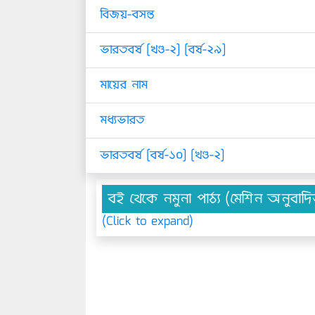
বিজয়-বসন্ত
ভারতবর্ষ [খণ্ড-২] [বর্ষ-২৯]
মায়ের নাম
মধ্যভারত
ভারতবর্ষ [বর্ষ-১০] [খণ্ড-২]
বই থেকে নমুনা পাঠ্য (মেশিন অনুবাদ
(Click to expand)