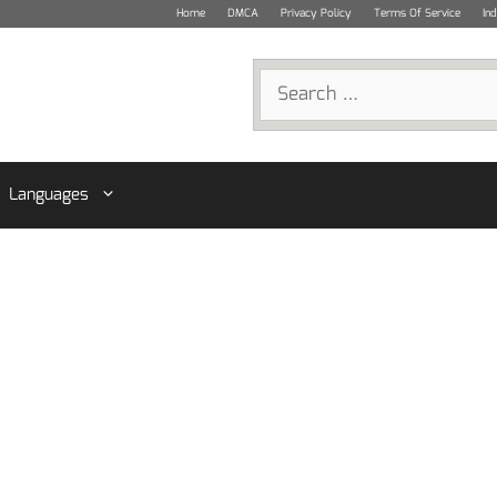
Home
DMCA
Privacy Policy
Terms Of Service
In
Search
for:
Languages