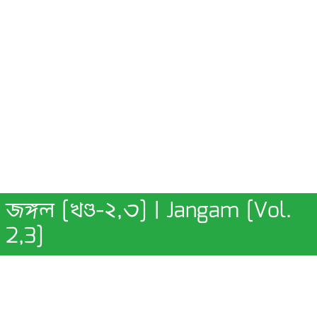
জঙ্গল [খণ্ড-২,৩] | Jangam [Vol.
2,3]