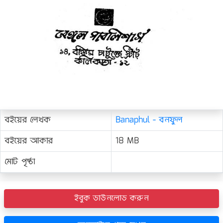
বইয়ের লেখক
Banaphul - বনফুল
বইয়ের আকার
18 MB
মোট পৃষ্ঠা
ইবুক ডাউনলোড করুন