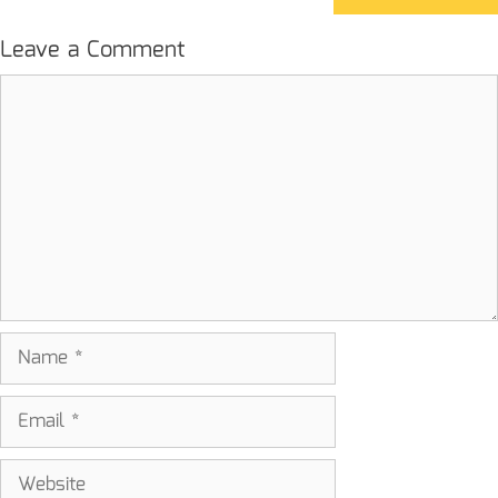
Leave a Comment
Comment
Name
Email
Website