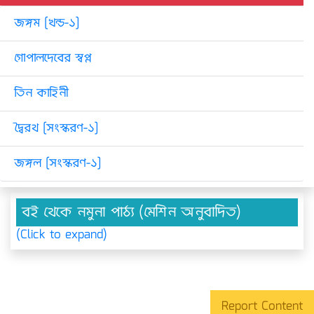
জঙ্গম [খন্ড-১]
গোপালদেবের স্বপ্ন
তিন কাহিনী
দ্বৈরথ [সংস্করণ-১]
জঙ্গল [সংস্করণ-১]
বই থেকে নমুনা পাঠ্য (মেশিন অনুবাদিত)
(Click to expand)
Report Content