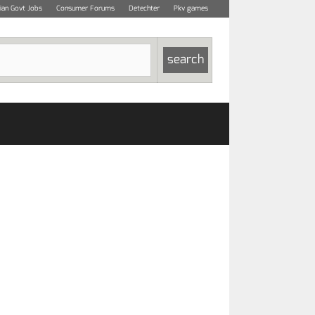
dian Govt Jobs
Consumer Forums
Detechter
Pkv games