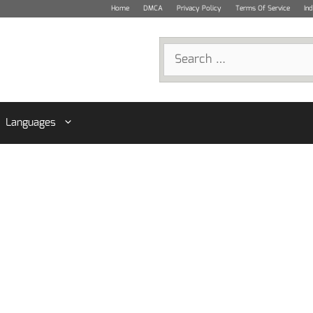
Home
DMCA
Privacy Policy
Terms Of Service
In
Search
for:
Languages