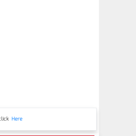
lick
Here