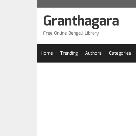
Skip
to
Granthagara
content
Free Online Bengali Library
Home
Trending
Authors
Categories