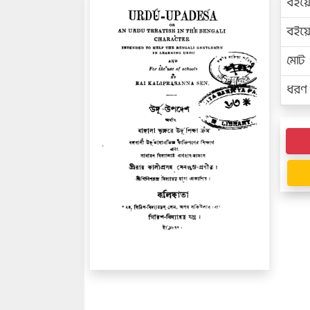
বইয়
বইয
মোট প
ধরণ