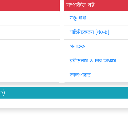
সম্পর্কিত বই
মঞ্জু গাথা
শান্তিনিকেতন [খণ্ড-৫]
পলাতক
রবীন্দ্রনাথ ও চার অধ্যায়
কালাপাহাড়
িত)