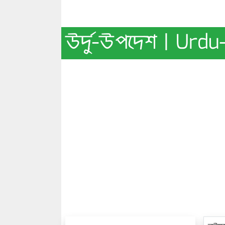
উর্দু-উপদেশ | Urd