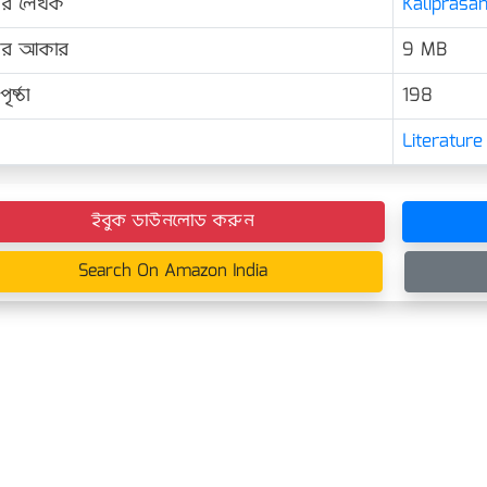
ের লেখক
Kaliprasann
়ের আকার
9 MB
ৃষ্ঠা
198
Literature
ইবুক ডাউনলোড করুন
Search On Amazon India