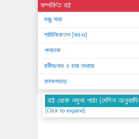
সম্পর্কিত বই
মঞ্জু গাথা
শান্তিনিকেতন [খণ্ড-৫]
পলাতক
রবীন্দ্রনাথ ও চার অধ্যায়
কালাপাহাড়
বই থেকে নমুনা পাঠ্য (মেশিন অনুবাদ
(Click to expand)