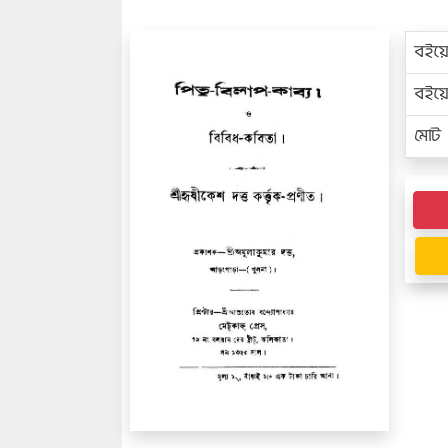
বইয়
বইয
মোট প