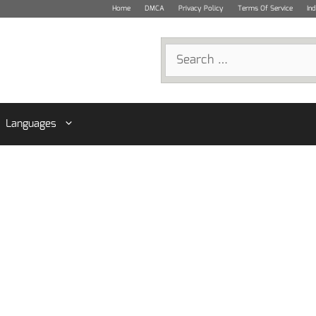
Home
DMCA
Privacy Policy
Terms Of Service
In
Search
for:
Languages