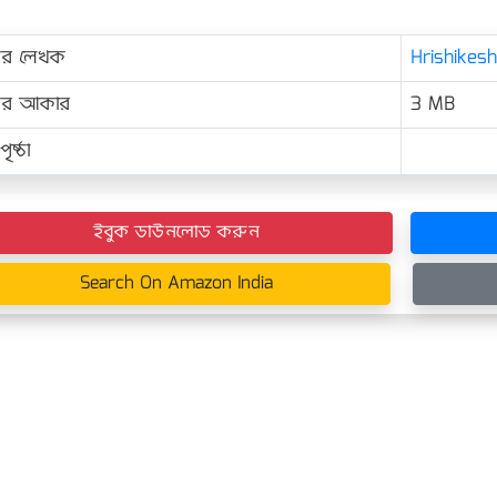
ের লেখক
Hrishikesh
়ের আকার
3 MB
ৃষ্ঠা
ইবুক ডাউনলোড করুন
Search On Amazon India