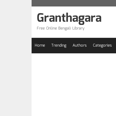
Skip
to
Granthagara
content
Free Online Bengali Library
Home
Trending
Authors
Categories