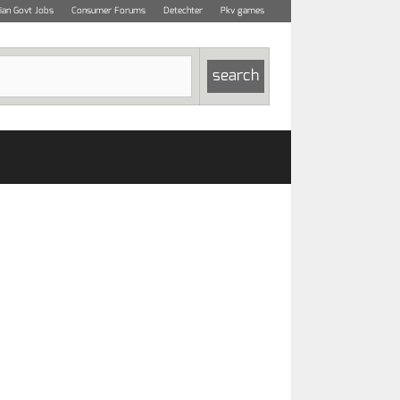
dian Govt Jobs
Consumer Forums
Detechter
Pkv games