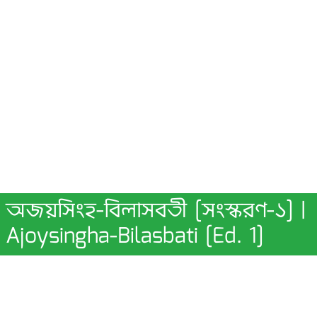
অজয়সিংহ-বিলাসবতী [সংস্করণ-১] |
Ajoysingha-Bilasbati [Ed. 1]