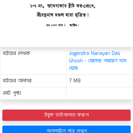
বইয়ের লেখক
Jogendra Narayan Das
Ghosh - যোগেন্দ্র নারায়ণ দাস
ঘোষ
বইয়ের আকার
7 MB
মোট পৃষ্ঠা
ইবুক ডাউনলোড করুন
অনলাইনে পড়ে দেখুন