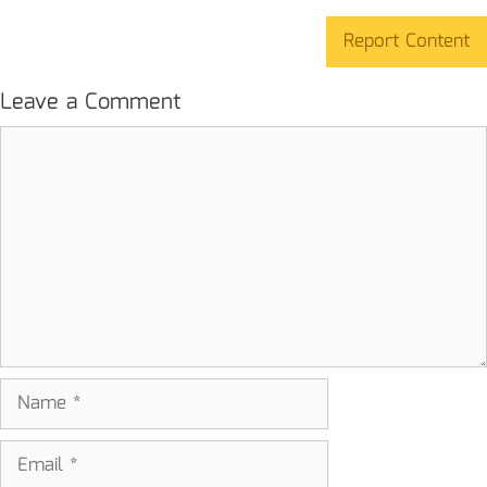
Report Content
Leave a Comment
Comment
Name
Email