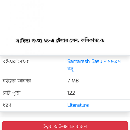
বইয়ের লেখক
Samaresh Basu - সমরেশ
বসু
বইয়ের আকার
7 MB
মোট পৃষ্ঠা
122
ধরণ
Literature
ইবুক ডাউনলোড করুন