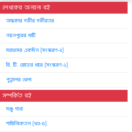
লেখকের অন্যান্য বই
অন্ধকার গভীর গভীরতর
নয়নপুরের মাটি
মরশুমের একদিন [সংস্করণ-২]
বি. টি. রোডের ধারে [সংস্করণ-১]
পুতুলের খেলা
সম্পর্কিত বই
মঞ্জু গাথা
শান্তিনিকেতন [খণ্ড-৫]