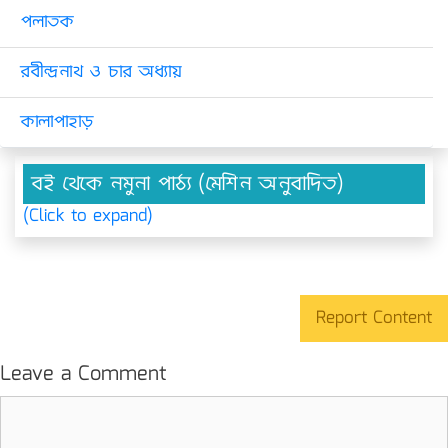
পলাতক
রবীন্দ্রনাথ ও চার অধ্যায়
কালাপাহাড়
বই থেকে নমুনা পাঠ্য (মেশিন অনুবাদিত)
(Click to expand)
Report Content
Leave a Comment
Comment