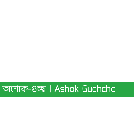
অশোক-গুচ্ছ | Ashok Guchcho