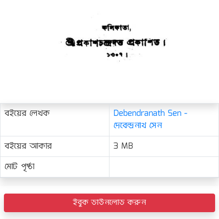
বইয়ের লেখক
Debendranath Sen -
দেবেন্দ্রনাথ সেন
বইয়ের আকার
3 MB
মোট পৃষ্ঠা
ইবুক ডাউনলোড করুন