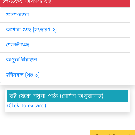
লেখকের অন্যান্য বই
গনেশ-মঙ্গল
অশোক-গুচ্ছ [সংস্করণ-২]
শেফালীগুচ্ছ
অপূর্ব্ব বীরাঙ্গনা
হরিমঙ্গল [খণ্ড-১]
বই থেকে নমুনা পাঠ্য (মেশিন অনুবাদিত)
(Click to expand)