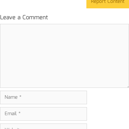
Report Content
Leave a Comment
Comment
Name
Email
Website