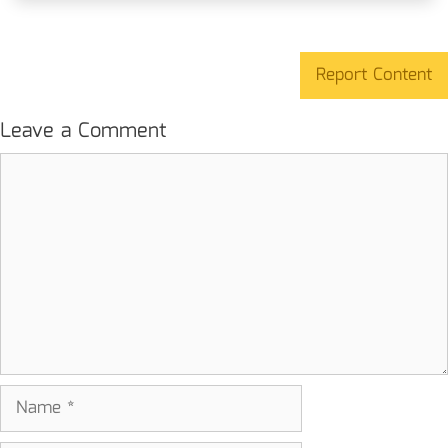
Report Content
Leave a Comment
Comment
Name