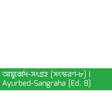
আয়ুর্ব্বেদ-সংগ্ৰহ [সংস্করণ-৮] |
Ayurbed-Sangraha [Ed. 8]