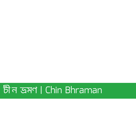
চীন ভ্ৰমণ | Chin Bhraman