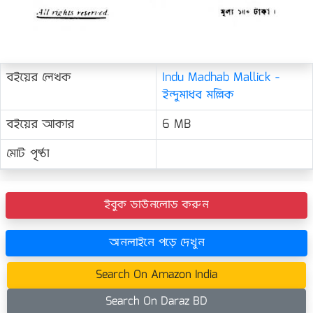
বইয়ের লেখক
Indu Madhab Mallick -
ইন্দুমাধব মল্লিক
বইয়ের আকার
6 MB
মোট পৃষ্ঠা
ইবুক ডাউনলোড করুন
অনলাইনে পড়ে দেখুন
Search On Amazon India
Search On Daraz BD