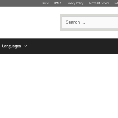
Home
DMCA
Privacy Policy
Terms Of Service
In
Search
for:
Languages