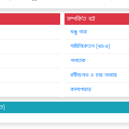
সম্পর্কিত বই
মঞ্জু গাথা
শান্তিনিকেতন [খণ্ড-৫]
পলাতক
রবীন্দ্রনাথ ও চার অধ্যায়
কালাপাহাড়
িত)