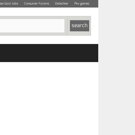
dian Govt Jobs
Consumer Forums
Detechter
Pkv games