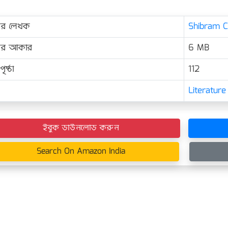
ের লেখক
Shibram Cha
়ের আকার
6 MB
ৃষ্ঠা
112
Literature
ইবুক ডাউনলোড করুন
Search On Amazon India