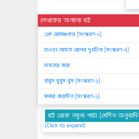
লেখকের অন্যান্য বই
এক রোমাঞ্চকর [সংস্করণ-১]
হাওড়া-আমতা রেলের দুর্ঘটনা [সংস্করণ-২]
দেবতার জন্ম
বাবুম বুবুম বুম [সংস্করণ-১]
মামার জন্মদিন [সংস্করণ-১]
বই থেকে নমুনা পাঠ্য (মেশিন অনুবাদ
(Click to expand)