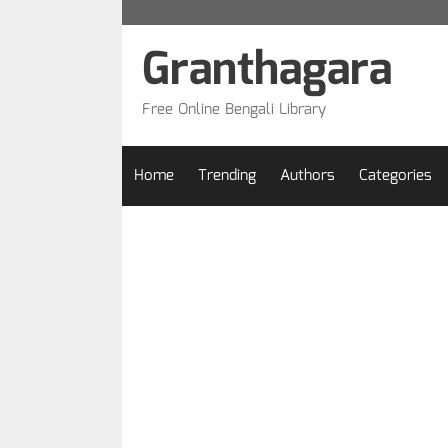
Skip
to
Granthagara
content
Free Online Bengali Library
Home
Trending
Authors
Categories