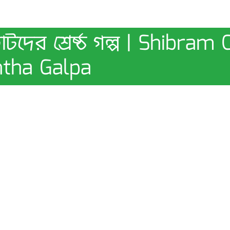
োটদের শ্রেষ্ঠ গল্প | Shibra
tha Galpa