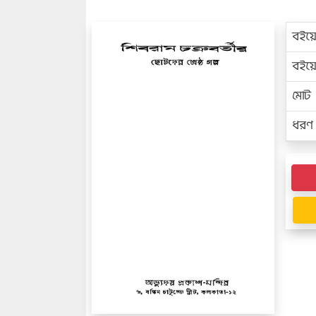
বইয়
বইয
মোট প
ধরণ