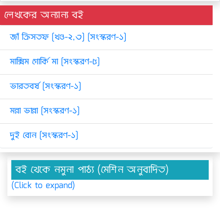
লেখকের অন্যান্য বই
জাঁ ক্রিসতফ [খণ্ড-২,৩] [সংস্করণ-১]
মাক্সিম গোর্কি মা [সংস্করণ-৫]
ভারতবর্ষ [সংস্করণ-১]
মন্না ভান্না [সংস্করণ-১]
দুই বোন [সংস্করণ-১]
বই থেকে নমুনা পাঠ্য (মেশিন অনুবাদিত)
(Click to expand)