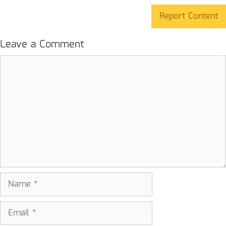
Report Content
Leave a Comment
Comment
Name
Email