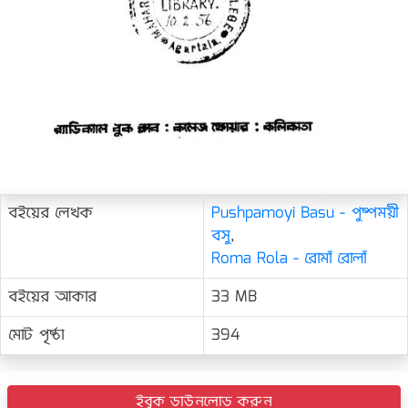
বইয়ের লেখক
Pushpamoyi Basu - পুষ্পময়ী
বসু
,
Roma Rola - রোমাঁ রোলাঁ
বইয়ের আকার
33 MB
মোট পৃষ্ঠা
394
ইবুক ডাউনলোড করুন