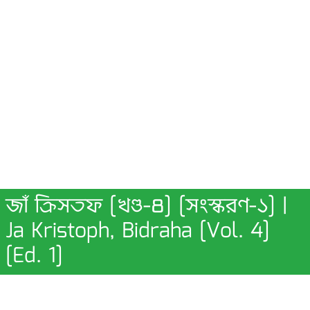
জাঁ ক্রিসতফ [খণ্ড-৪] [সংস্করণ-১] |
Ja Kristoph, Bidraha [Vol. 4]
[Ed. 1]