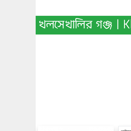
খলসেখালির গঞ্জ | 