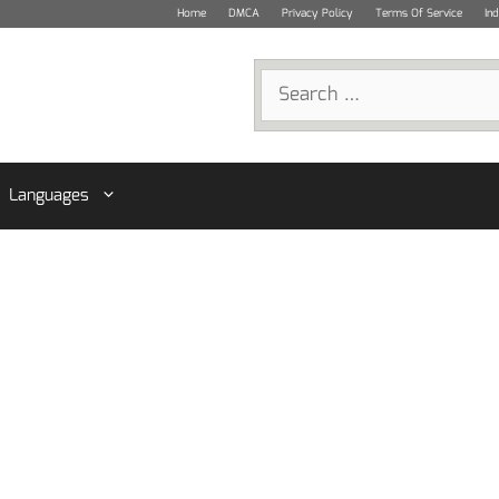
Home
DMCA
Privacy Policy
Terms Of Service
In
Search
for:
Languages