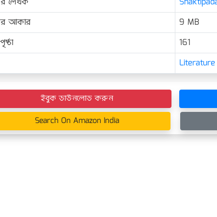
ের লেখক
Shaktipada
়ের আকার
9 MB
ৃষ্ঠা
161
Literature
ইবুক ডাউনলোড করুন
Search On Amazon India