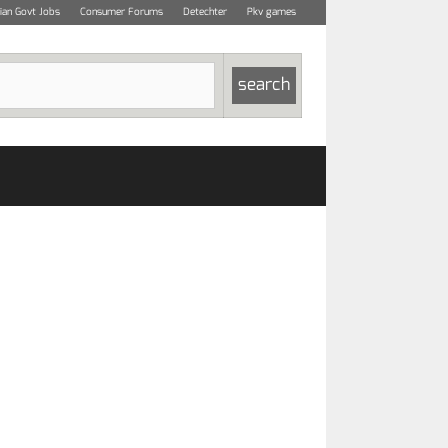
dian Govt Jobs
Consumer Forums
Detechter
Pkv games