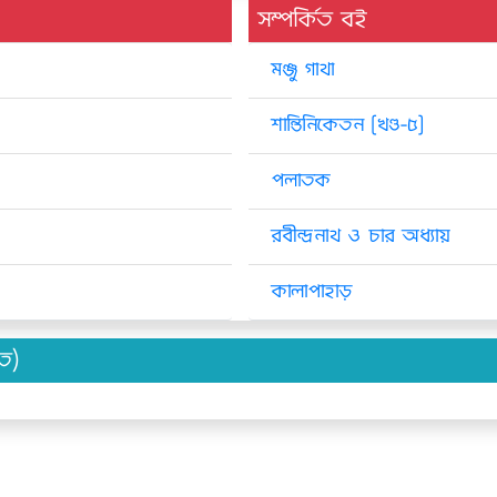
সম্পর্কিত বই
মঞ্জু গাথা
শান্তিনিকেতন [খণ্ড-৫]
পলাতক
রবীন্দ্রনাথ ও চার অধ্যায়
কালাপাহাড়
িত)