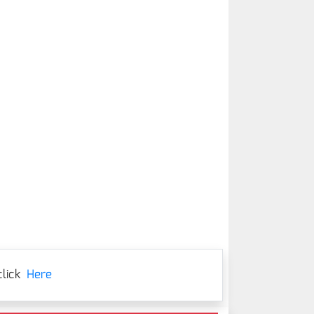
lick
Here