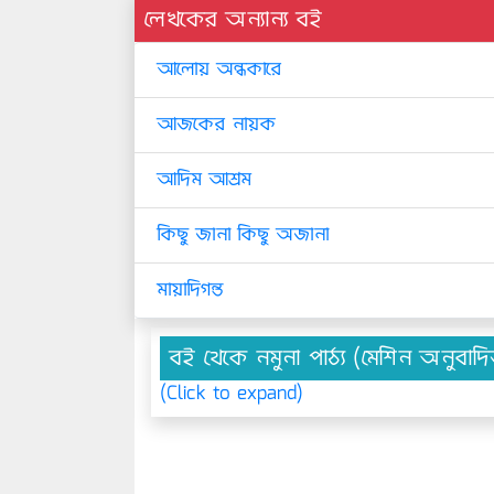
লেখকের অন্যান্য বই
আলোয় অন্ধকারে
আজকের নায়ক
আদিম আশ্রম
কিছু জানা কিছু অজানা
মায়াদিগন্ত
বই থেকে নমুনা পাঠ্য (মেশিন অনুবাদ
(Click to expand)