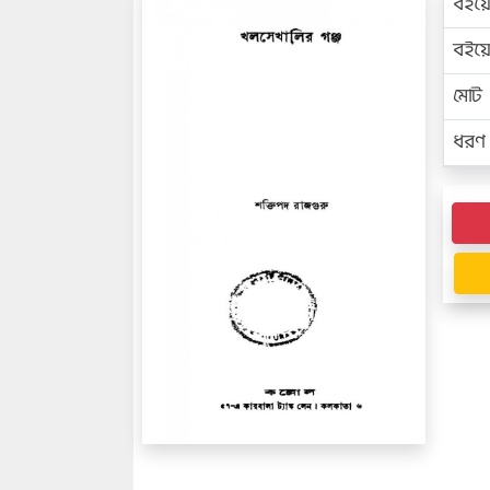
বইয়
বইয
মোট প
ধরণ