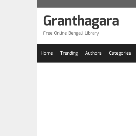
Skip
to
Granthagara
content
Free Online Bengali Library
Home
Trending
Authors
Categories