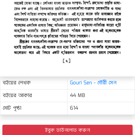
বইয়ের লেখক
Gouri Sen - গৌরী সেন
বইয়ের আকার
44 MB
মোট পৃষ্ঠা
614
ইবুক ডাউনলোড করুন