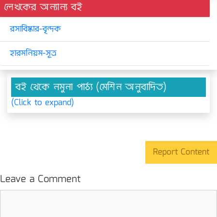
লেখকের অন্যান্য বই
রসাবিষ্কার-বৃন্দক
হারমনিয়ম-সূত্র
বই থেকে নমুনা পাঠ্য (মেশিন অনুবাদিত)
(Click to expand)
Report Content
Leave a Comment
Comment