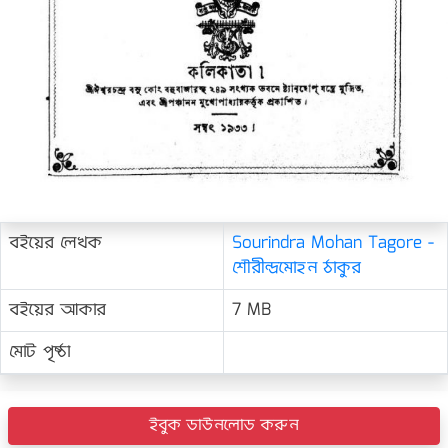
বইয়ের লেখক
Sourindra Mohan Tagore -
শৌরীন্দ্রমোহন ঠাকুর
বইয়ের আকার
7 MB
মোট পৃষ্ঠা
ইবুক ডাউনলোড করুন