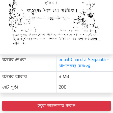
বইয়ের লেখক
Gopal Chandra Sengupta -
গোপালচন্দ্র সেনগুপ্ত
বইয়ের আকার
8 MB
মোট পৃষ্ঠা
208
ইবুক ডাউনলোড করুন