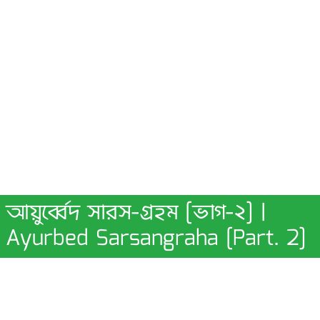
আয়ুর্ব্বেদ সারস-গ্রহম [ভাগ-২] |
Ayurbed Sarsangraha [Part. 2]