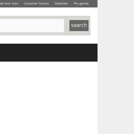
dian Govt Jobs
Consumer Forums
Detechter
Pkv games