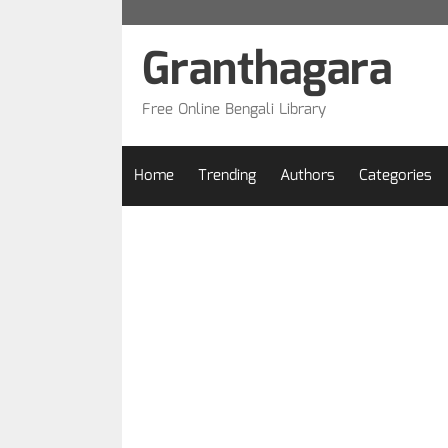
Skip
to
Granthagara
content
Free Online Bengali Library
Home
Trending
Authors
Categories