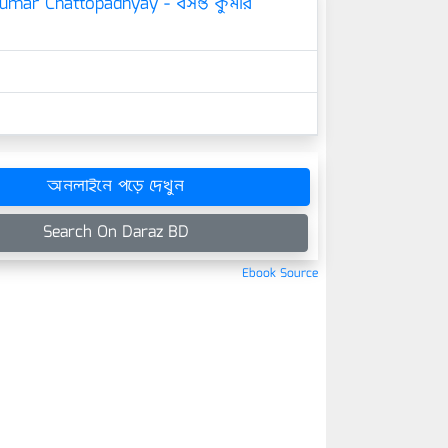
umar Chattopadhyay - বসন্ত কুমার
অনলাইনে পড়ে দেখুন
Search On Daraz BD
Ebook Source