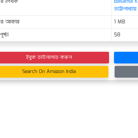
ের লেখক
Basanta K
চট্টোপাধ্যায়
়ের আকার
1 MB
ৃষ্ঠা
58
ইবুক ডাউনলোড করুন
Search On Amazon India