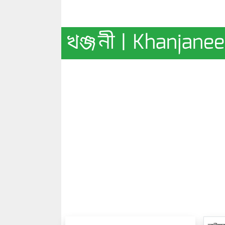
খঞ্জনী | Khanjanee