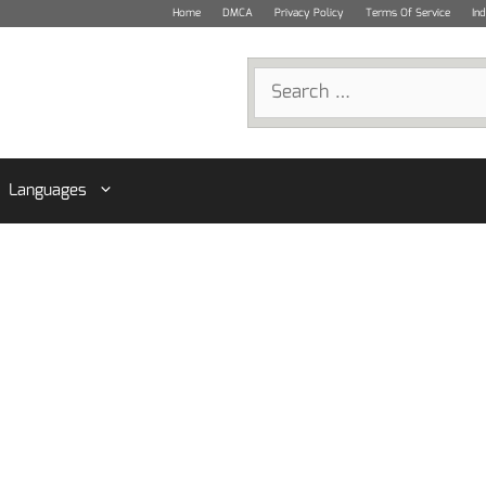
Home
DMCA
Privacy Policy
Terms Of Service
In
Search
for:
Languages