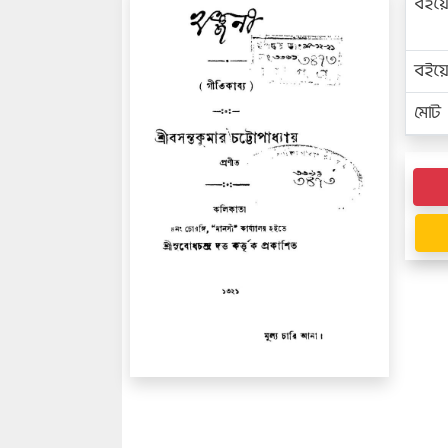
বইয়
বইয
মোট প