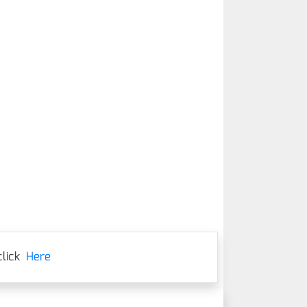
lick
Here