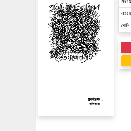
বইয়
বইয
মোট প