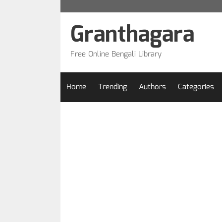
Skip
to
Granthagara
content
Free Online Bengali Library
Home
Trending
Authors
Categories