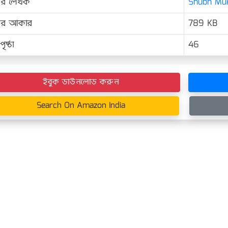
ের লেখক
Shubh Muk
়ের আকার
789 KB
ৃষ্ঠা
46
ইবুক ডাউনলোড করুন
Search On Amazon India