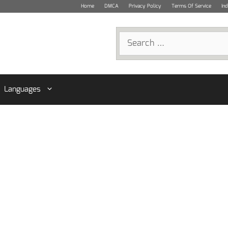
Home
DMCA
Privacy Policy
Terms Of Service
In
Search
for:
Languages