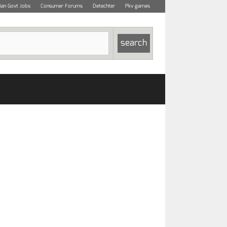
dian Govt Jobs
Consumer Forums
Detechter
Pkv games