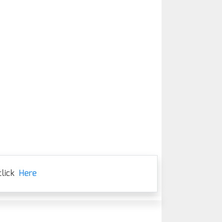
lick
Here