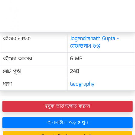
বইয়ের লেখক
Jogendranath Gupta -
যোগেন্দ্রনাথ গুপ্ত
বইয়ের আকার
6 MB
মোট পৃষ্ঠা
248
ধরণ
Geography
ইবুক ডাউনলোড করুন
অনলাইনে পড়ে দেখুন