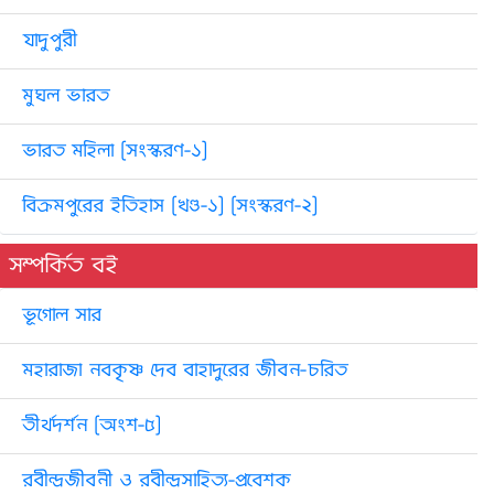
যাদুপুরী
মুঘল ভারত
ভারত মহিলা [সংস্করণ-১]
বিক্রমপুরের ইতিহাস [খণ্ড-১] [সংস্করণ-২]
সম্পর্কিত বই
ভূগোল সার
মহারাজা নবকৃষ্ণ দেব বাহাদুরের জীবন-চরিত
তীর্থদর্শন [অংশ-৫]
রবীন্দ্রজীবনী ও রবীন্দ্রসাহিত্য-প্রবেশক