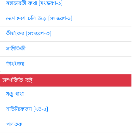
মহাভারতী কথা [সংস্করণ-১]
দেশে দেশে চলি উড়ে [সংস্করণ-১]
তীর্থংকর [সংস্করণ-৩]
সাঙ্গীতিকী
তীর্থংকর
সম্পর্কিত বই
মঞ্জু গাথা
শান্তিনিকেতন [খণ্ড-৫]
পলাতক