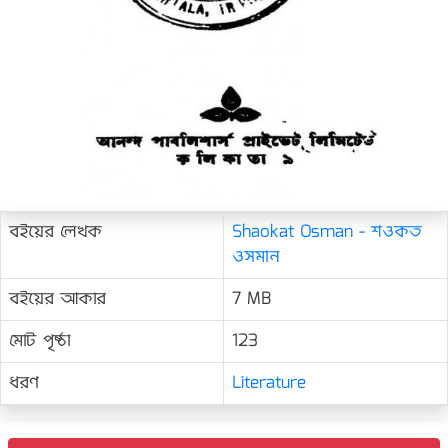
বইয়ের লেখক
Shaokat Osman - শওকত
ওসমান
বইয়ের আকার
7 MB
মোট পৃষ্ঠা
123
ধরণ
Literature