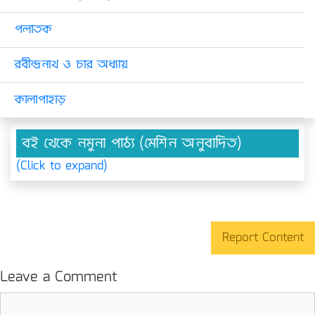
পলাতক
রবীন্দ্রনাথ ও চার অধ্যায়
কালাপাহাড়
বই থেকে নমুনা পাঠ্য (মেশিন অনুবাদিত)
(Click to expand)
Report Content
Leave a Comment
Comment