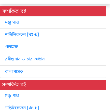
সম্পর্কিত বই
মঞ্জু গাথা
শান্তিনিকেতন [খণ্ড-৫]
পলাতক
রবীন্দ্রনাথ ও চার অধ্যায়
কালাপাহাড়
সম্পর্কিত বই
মঞ্জু গাথা
শান্তিনিকেতন [খণ্ড-৫]