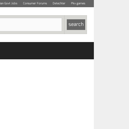
dian Govt Jobs
Consumer Forums
Detechter
Pkv games