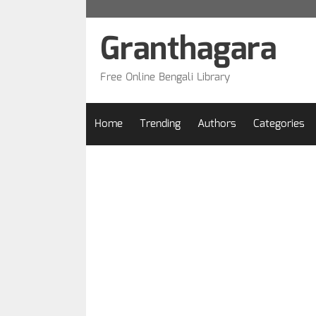
Skip
to
Granthagara
content
Free Online Bengali Library
Home
Trending
Authors
Categories