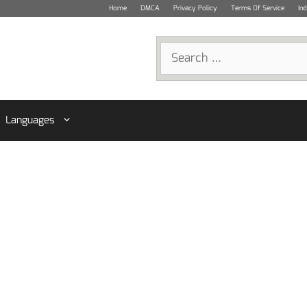
Home
DMCA
Privacy Policy
Terms Of Service
In
Search
for:
Languages