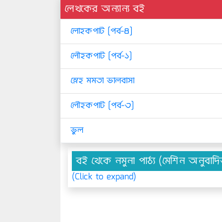
লেখকের অন্যান্য বই
লোহকপাট [পর্ব-৪]
লৌহকপাট [পর্ব-১]
স্নেহ মমতা ভালবাসা
লৌহকপাট [পর্ব-৩]
ভুল
বই থেকে নমুনা পাঠ্য (মেশিন অনুবাদ
(Click to expand)