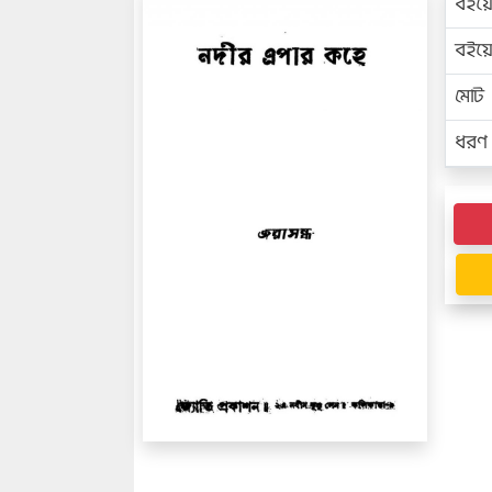
বইয়
বইয
মোট প
ধরণ