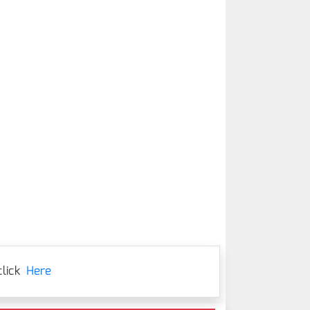
lick
Here