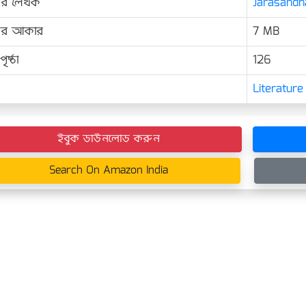
ের লেখক
Jarasandha
়ের আকার
7 MB
ৃষ্ঠা
126
Literature
ইবুক ডাউনলোড করুন
Search On Amazon India