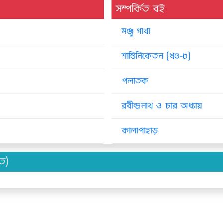
সম্পর্কিত বই
মঞ্জু গাথা
শান্তিনিকেতন [খণ্ড-৫]
পলাতক
রবীন্দ্রনাথ ও চার অধ্যায়
কালাপাহাড়
িত)