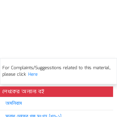
For Complaints/Suggesstions related to this material,
please click
Here
লেখকের অন্যান্য বই
অমনিবাস
সুবোধ ঘোষের গল্প সংগ্রহ [খণ্ড-১]