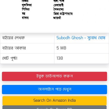
বইয়ের লেখক
Subodh Ghosh - সুবোধ ঘোষ
বইয়ের আকার
5 MB
মোট পৃষ্ঠা
138
ইবুক ডাউনলোড করুন
অনলাইনে পড়ে দেখুন
Search On Amazon India