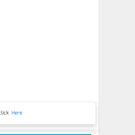
lick
Here