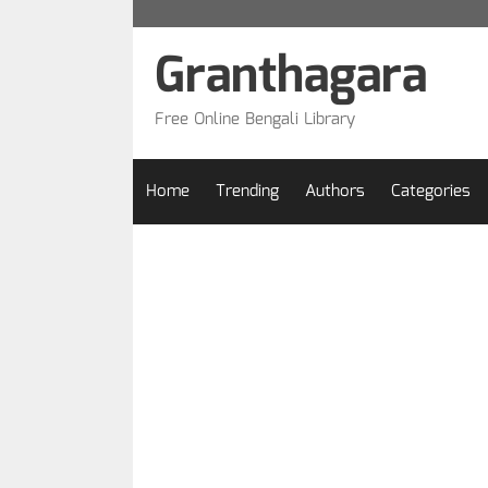
Skip
to
Granthagara
content
Free Online Bengali Library
Home
Trending
Authors
Categories