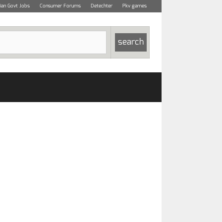
dian Govt Jobs
Consumer Forums
Detechter
Pkv games