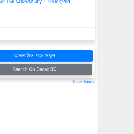
ar Pal Chowdhury - নীহারকুমার
অনলাইনে পড়ে দেখুন
Search On Daraz BD
Ebook Source