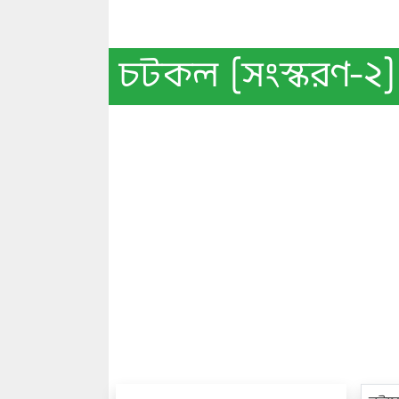
চটকল [সংস্করণ-২] 