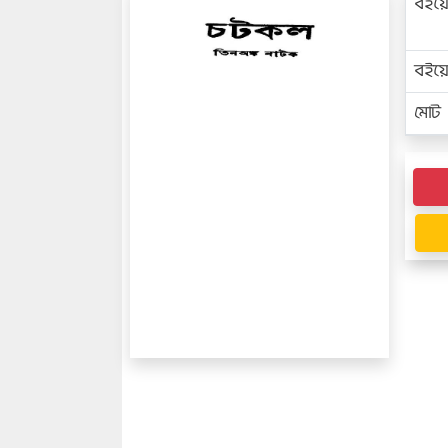
বইয়
বইয
মোট প