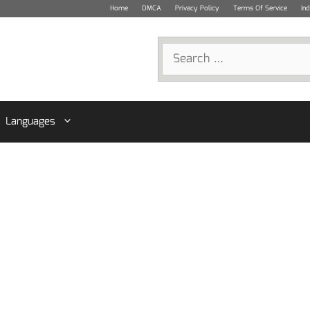
Home
DMCA
Privacy Policy
Terms Of Service
In
Search
for:
Languages