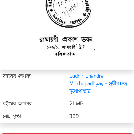
বইয়ের লেখক
Sudhir Chandra
Mukhopadhyay - সুধীরচন্দ্র
মুখোপাধ্যায়
বইয়ের আকার
21 MB
মোট পৃষ্ঠা
389