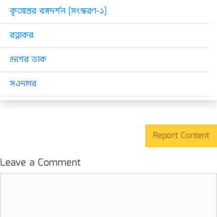
কৃতান্তের বঙ্গদর্শন [সংস্করণ-১]
রত্নাকর
দেশের ডাক
সওদাগর
Report Content
Leave a Comment
Comment