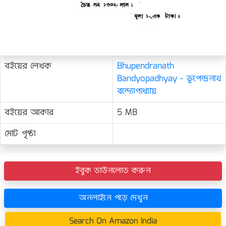
বইয়ের লেখক
Bhupendranath
Bandyopadhyay - ভূপেন্দ্রনাথ
বন্দ্যোপাধ্যায়
বইয়ের আকার
5 MB
মোট পৃষ্ঠা
ইবুক ডাউনলোড করুন
অনলাইনে পড়ে দেখুন
Search On Amazon India