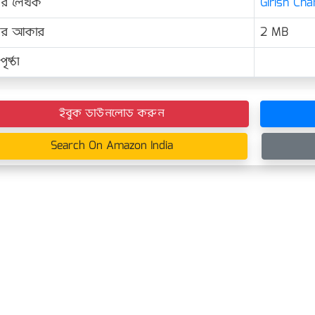
ের লেখক
Girish Chan
়ের আকার
2 MB
ৃষ্ঠা
ইবুক ডাউনলোড করুন
Search On Amazon India