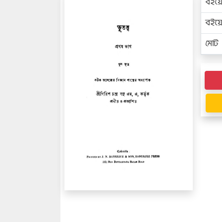
বইয়
বইয
মোট প