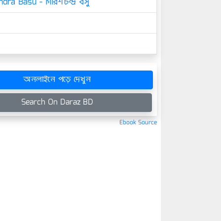
dra Basu - গিরিশচন্দ্র বসু
অনলাইনে পড়ে দেখুন
Search On Daraz BD
Ebook Source