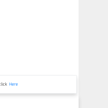
lick
Here