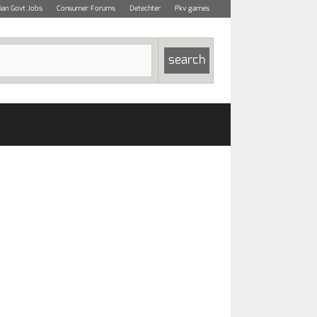
dian Govt Jobs
Consumer Forums
Detechter
Pkv games