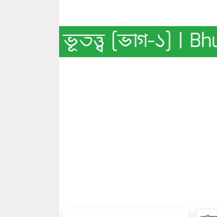
ভূতত্ত্ব [ভাগ-১] | B