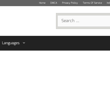
Home
DMCA
Privacy Policy
Terms Of Service
In
Search
for:
Languages