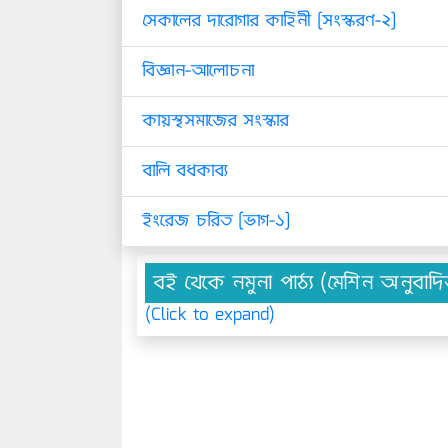
সেকালের দারোগার কাহিনী [সংস্করণ-২]
বিজ্ঞান-আলোচনা
কায়স্থসমাজের সংস্কার
বালি বধকাব্য
ইংরেজ চরিত [ভাগ-১]
বই থেকে নমুনা পাঠ্য (মেশিন অনুবাদ
(Click to expand)