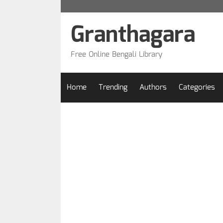
Skip
to
Granthagara
content
Free Online Bengali Library
Home
Trending
Authors
Categories