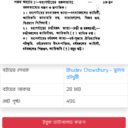
বইয়ের লেখক
Bhudev Chowdhury - ভূদেব
চৌধুরী
বইয়ের আকার
28 MB
মোট পৃষ্ঠা
496
ইবুক ডাউনলোড করুন