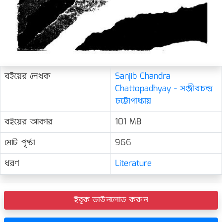
বইয়ের লেখক
Sanjib Chandra
Chattopadhyay - সঞ্জীবচন্দ্র
চট্টোপাধ্যায়
বইয়ের আকার
101 MB
মোট পৃষ্ঠা
966
ধরণ
Literature
ইবুক ডাউনলোড করুন