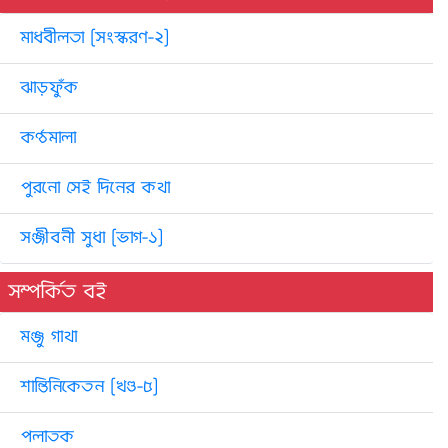
মাধবীলতা [সংস্করণ-২]
ঝাড়ফুঁক
কণ্ঠমালা
পুরনো সেই দিনের কথা
সঞ্জীবনী সুধা [ভাগ-১]
সম্পর্কিত বই
মঞ্জু গাথা
শান্তিনিকেতন [খণ্ড-৫]
পলাতক