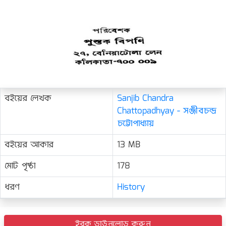
বইয়ের লেখক
Sanjib Chandra
Chattopadhyay - সঞ্জীবচন্দ্র
চট্টোপাধ্যায়
বইয়ের আকার
13 MB
মোট পৃষ্ঠা
178
ধরণ
History
ইবুক ডাউনলোড করুন