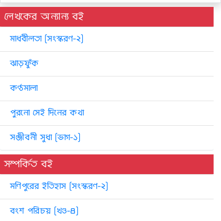
লেখকের অন্যান্য বই
মাধবীলতা [সংস্করণ-২]
ঝাড়ফুঁক
কণ্ঠমালা
পুরনো সেই দিনের কথা
সঞ্জীবনী সুধা [ভাগ-১]
সম্পর্কিত বই
মণিপুরের ইতিহাস [সংস্করণ-২]
বংশ পরিচয় [খণ্ড-৪]