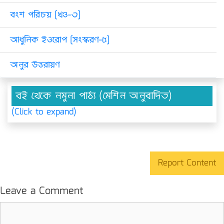
বংশ পরিচয় [খণ্ড-৩]
আধুনিক ইওরোপ [সংস্করণ-৫]
অনুর উত্তরায়ণ
বই থেকে নমুনা পাঠ্য (মেশিন অনুবাদিত)
(Click to expand)
Report Content
Leave a Comment
Comment