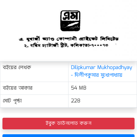
বইয়ের লেখক
Dilipkumar Mukhopadhyay
- দিলীপকুমার মুখোপাধ্যায়
বইয়ের আকার
54 MB
মোট পৃষ্ঠা
228
ইবুক ডাউনলোড করুন