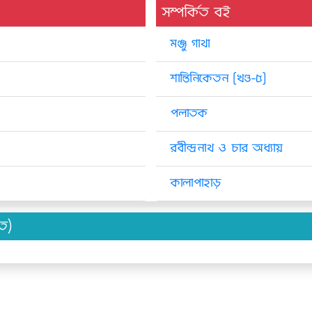
সম্পর্কিত বই
মঞ্জু গাথা
শান্তিনিকেতন [খণ্ড-৫]
পলাতক
রবীন্দ্রনাথ ও চার অধ্যায়
কালাপাহাড়
িত)