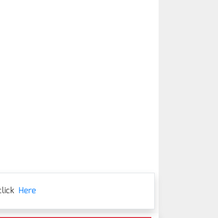
lick
Here