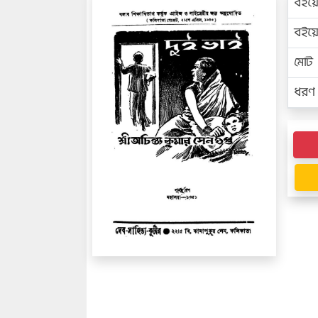
বইয়
বইয
মোট প
ধরণ