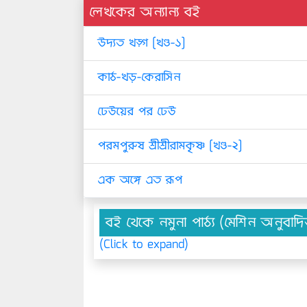
লেখকের অন্যান্য বই
উদ্যত খড়্গ [খণ্ড-১]
কাঠ-খড়-কেরাসিন
ঢেউয়ের পর ঢেউ
পরমপুরুষ শ্রীশ্রীরামকৃষ্ণ [খণ্ড-২]
এক অঙ্গে এত রূপ
বই থেকে নমুনা পাঠ্য (মেশিন অনুবাদ
(Click to expand)