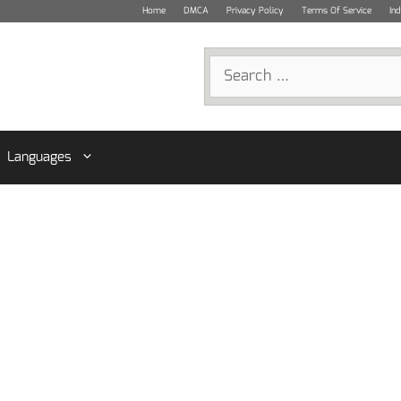
Home
DMCA
Privacy Policy
Terms Of Service
In
Search
for:
Languages