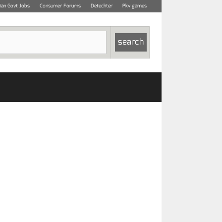
dian Govt Jobs
Consumer Forums
Detechter
Pkv games