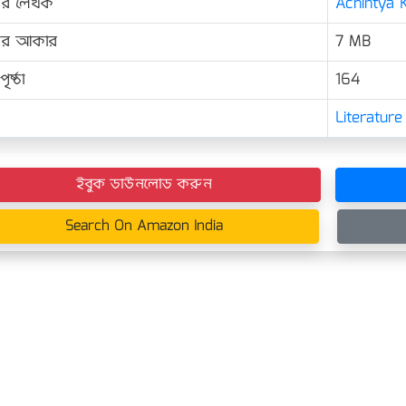
ের লেখক
Achintya K
়ের আকার
7 MB
ৃষ্ঠা
164
Literature
ইবুক ডাউনলোড করুন
Search On Amazon India