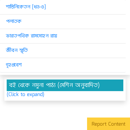
শান্তিনিকেতন [খণ্ড-৫]
পলাতক
ভারতপথিক রামমোহন রায়
জীবন স্মৃতি
গৃহপ্রবেশ
বই থেকে নমুনা পাঠ্য (মেশিন অনুবাদিত)
(Click to expand)
Report Content