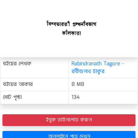
বইয়ের লেখক
Rabindranath Tagore -
রবীন্দ্রনাথ ঠাকুর
বইয়ের আকার
8 MB
মোট পৃষ্ঠা
134
ইবুক ডাউনলোড করুন
অনলাইনে পড়ে দেখুন