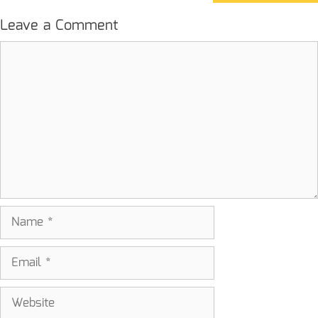
Leave a Comment
Comment
Name
Email
Website