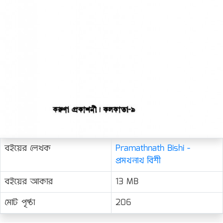
বইয়ের লেখক
Pramathnath Bishi -
প্রমথনাথ বিশী
বইয়ের আকার
13 MB
মোট পৃষ্ঠা
206