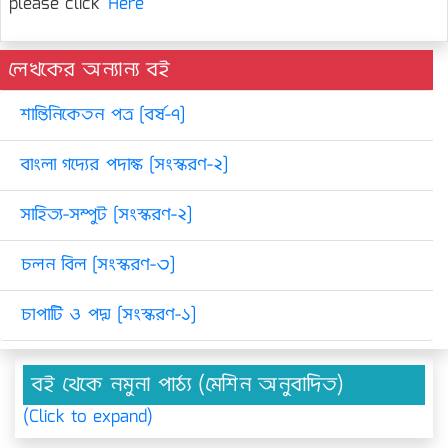
please click
Here
লেখকের অন্যান্য বই
শান্তিনিকেতন পত্র [বর্ষ-৭]
বাংলা গদ্যের পদাঙ্ক [সংস্করণ-২]
সাহিত্য-সম্পুট [সংস্করণ-২]
চলন বিল [সংস্করণ-৩]
চাপাটি ও পদ্ম [সংস্করণ-১]
বই থেকে নমুনা পাঠ্য (মেশিন অনুবাদিত)
(Click to expand)