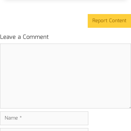
Report Content
Leave a Comment
Comment
Name