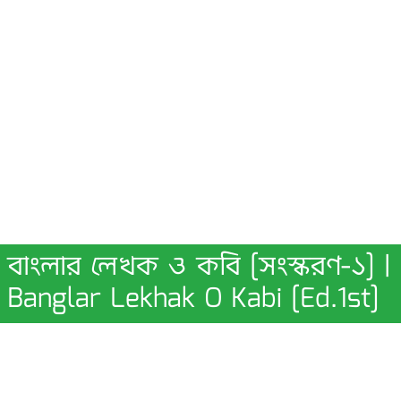
বাংলার লেখক ও কবি [সংস্করণ-১] |
Banglar Lekhak O Kabi [Ed.1st]