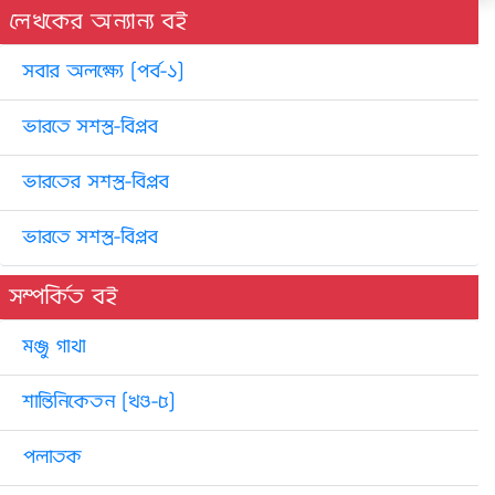
লেখকের অন্যান্য বই
সবার অলক্ষ্যে [পর্ব-১]
ভারতে সশস্ত্র-বিপ্লব
ভারতের সশস্ত্র-বিপ্লব
ভারতে সশস্ত্র-বিপ্লব
সম্পর্কিত বই
মঞ্জু গাথা
শান্তিনিকেতন [খণ্ড-৫]
পলাতক