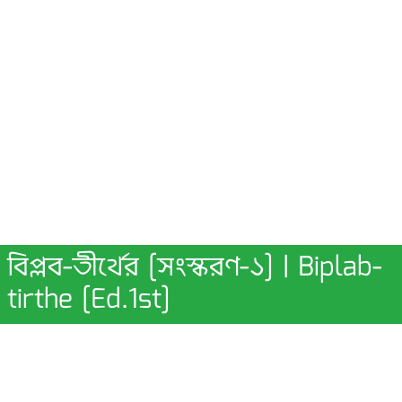
বিপ্লব-তীর্থের [সংস্করণ-১] | Biplab-
tirthe [Ed.1st]