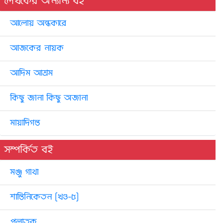
লেখকের অন্যান্য বই
আলোয় অন্ধকারে
আজকের নায়ক
আদিম আশ্রম
কিছু জানা কিছু অজানা
মায়াদিগন্ত
সম্পর্কিত বই
মঞ্জু গাথা
শান্তিনিকেতন [খণ্ড-৫]
পলাতক