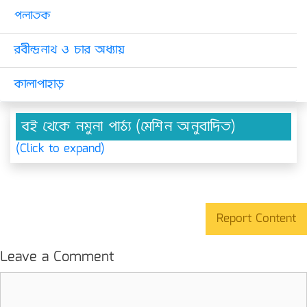
পলাতক
রবীন্দ্রনাথ ও চার অধ্যায়
কালাপাহাড়
বই থেকে নমুনা পাঠ্য (মেশিন অনুবাদিত)
(Click to expand)
Report Content
Leave a Comment
Comment