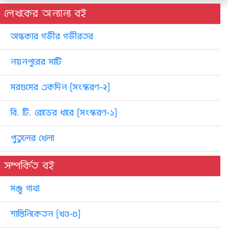
লেখকের অন্যান্য বই
অন্ধকার গভীর গভীরতর
নয়নপুরের মাটি
মরশুমের একদিন [সংস্করণ-২]
বি. টি. রোডের ধারে [সংস্করণ-১]
পুতুলের খেলা
সম্পর্কিত বই
মঞ্জু গাথা
শান্তিনিকেতন [খণ্ড-৫]