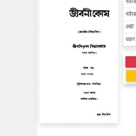
বইয়
বইয
মোট প
ধরণ