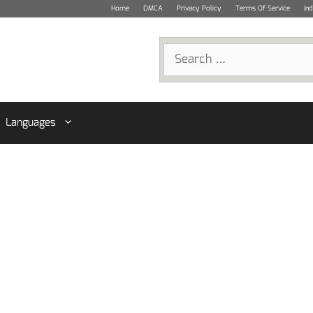
Home
DMCA
Privacy Policy
Terms Of Service
In
Search
for:
Languages