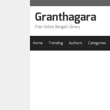
Skip
to
Granthagara
content
Free Online Bengali Library
Home
Trending
Authors
Categories