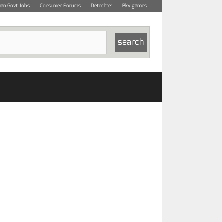
dian Govt Jobs
Consumer Forums
Detechter
Pkv games