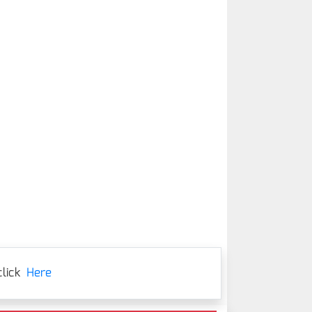
lick
Here