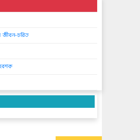
রের জীবন-চরিত
প্রবেশক