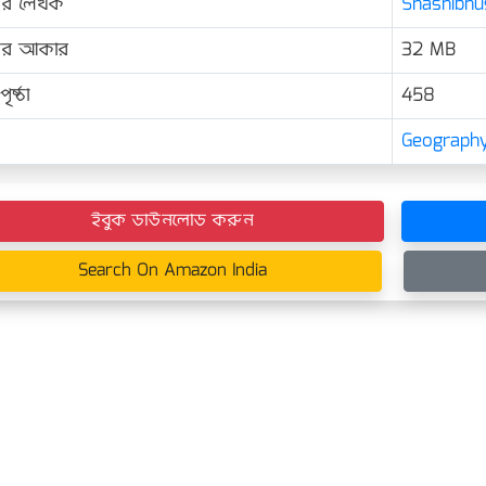
ের লেখক
Shashibhus
়ের আকার
32 MB
ৃষ্ঠা
458
Geograph
ইবুক ডাউনলোড করুন
Search On Amazon India