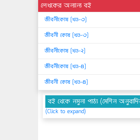
লেখকের অন্যান্য বই
জীবনীকোষ [খণ্ড-৩]
জীবনী কোষ [খণ্ড-৩]
জীবনীকোষ [খণ্ড-২]
জীবনীকোষ [খণ্ড-৪]
জীবনী কোষ [খণ্ড-৪]
বই থেকে নমুনা পাঠ্য (মেশিন অনুবাদ
(Click to expand)