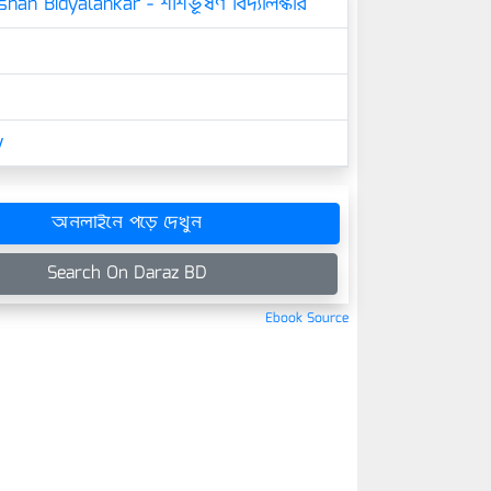
han Bidyalankar - শশিভূষণ বিদ্যালঙ্কার
y
অনলাইনে পড়ে দেখুন
Search On Daraz BD
Ebook Source