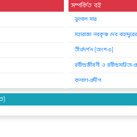
সম্পর্কিত বই
ভূগোল সার
মহারাজা নবকৃষ্ণ দেব বাহাদু
তীর্থদর্শন [অংশ-৫]
রবীন্দ্রজীবনী ও রবীন্দ্রসাহিত্য-
কল্যাণ-প্রদীপ
িত)