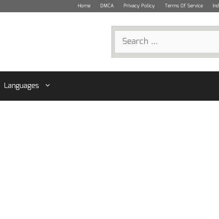
Home
DMCA
Privacy Policy
Terms Of Service
In
Search
for:
Languages