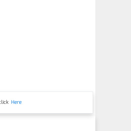
lick
Here