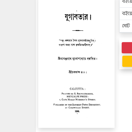
বইয়
বইয
মোট প