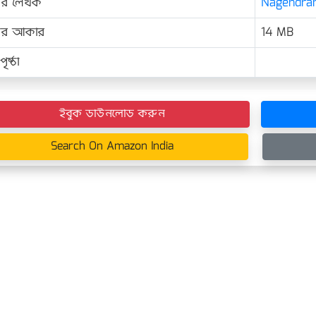
ের লেখক
Nagendrana
়ের আকার
14 MB
ৃষ্ঠা
ইবুক ডাউনলোড করুন
Search On Amazon India