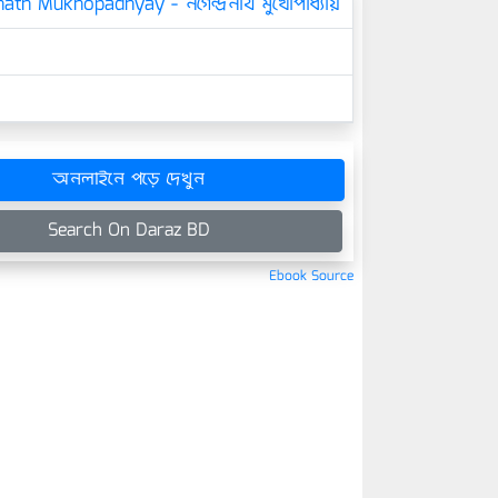
th Mukhopadhyay - নগেন্দ্রনাথ মুখোপাধ্যায়
অনলাইনে পড়ে দেখুন
Search On Daraz BD
Ebook Source