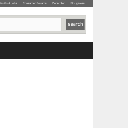
dian Govt Jobs
Consumer Forums
Detechter
Pkv games