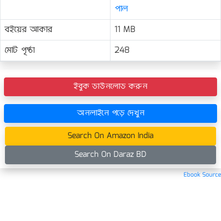
পাল
বইয়ের আকার
11 MB
মোট পৃষ্ঠা
248
ইবুক ডাউনলোড করুন
অনলাইনে পড়ে দেখুন
Search On Amazon India
Search On Daraz BD
Ebook Source